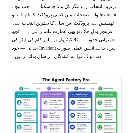
بہترین انتخاب ہے، مگر کل بدلا جا سکتا ہے۔ جب نیچے
والے صفحات میں کسی پروڈکٹ کا نام آئے، تو Invariant
تھیسس ہے؛ پروڈکٹ اس سال کا بہترین انتخاب ہے۔
فرنیچر بدل جائے تو بھی عمارت قائم رہتی ہے۔ کچھ
تعمیراتی حدود — مثلا کنٹرول تہہ اور کام کی لیئر کی
جدائی — خود Invariant ہیں، چاہے انہیں عملی صورت
دینے والے فراہم کنندگان ہر سال بدلتے رہیں۔