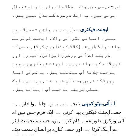
اس تھیسس میں چند اصطلاحات بار بار استعمال
ہوتی ہیں۔ یہ ایک دوسرے کے بدل نہیں ہیں۔
ایجنٹ فیکٹری
عمل ہے۔ یہ واضح تفصیلات پر
مبنی، انسانی نگرانی والا، ایجنٹ ٹولز سے
چلنے والا طریقہ (کلاڈ کوڈ/اوپن کوڈ) ہے جس کے
ذریعے اے آئی ورکرز ڈیزائن، تیار، اور
ڈیپلائے کیے جاتے ہیں۔ ایجنٹ فیکٹری وہ چیز
ہے جسے چلانا آپ سیکھتے ہیں۔ یہ کوئی ایسا
پروڈکٹ نہیں جسے آپ خریدتے ہیں — یہ ایک
عملی طریقہ ہے جسے آپ اپناتے ہیں۔
اے آئی-نیٹو کمپنی
نتیجہ ہے۔ یہ وہ چلتا ہوا ادارہ ہے
جسے ایجنٹ فیکٹری پیدا کرتی ہے: ایک فرم جس میں اے
آئی ورکرز بطور عملہ کام کرتے ہیں، جسے مینجمنٹ لیئر
ہم آہنگ کرتا ہے، اور جسے کنارے پر انسان سمت دیتے