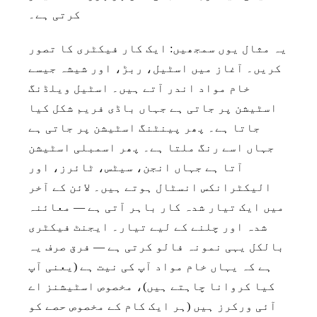
کرتی ہے۔
یہ مثال یوں سمجھیں: ایک کار فیکٹری کا تصور
کریں۔ آغاز میں اسٹیل، ربڑ، اور شیشہ جیسے
خام مواد اندر آتے ہیں۔ اسٹیل ویلڈنگ
اسٹیشن پر جاتی ہے جہاں باڈی فریم شکل کیا
جاتا ہے۔ پھر پینٹنگ اسٹیشن پر جاتی ہے
جہاں اسے رنگ ملتا ہے۔ پھر اسمبلی اسٹیشن
آتا ہے جہاں انجن، سیٹس، ٹائرز، اور
الیکٹرانکس انسٹال ہوتے ہیں۔ لائن کے آخر
میں ایک تیار شدہ کار باہر آتی ہے — معائنہ
شدہ اور چلنے کے لیے تیار۔ ایجنٹ فیکٹری
بالکل یہی نمونہ فالو کرتی ہے — فرق صرف یہ
ہے کہ یہاں خام مواد آپ کی نیت ہے (یعنی آپ
کیا کروانا چاہتے ہیں)، مخصوص اسٹیشنز اے
آئی ورکرز ہیں (ہر ایک کام کے مخصوص حصے کو