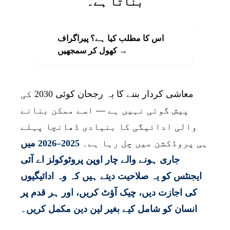
بناتا ہے۔
اس کا مطلب کیا ہے؟ پیراگراف
کھول کر سمجھیں →
معاشی کردار بننے کا یہ رجحان کوئی 2030 کی
پیش گوئی نہیں ہے — اسے ممکن بنانے
والی ادائیگی کا بنیادی ڈھانچا پہلے
ہی پروڈکشن میں چل رہا ہے۔
2025–2026 میں
جاری ہونے والے چار اوپن پروٹوکولز اے آئی
ایجنٹس کو یہ صلاحیت دیتے ہیں کہ وہ ادائیگیوں
کی اجازت دیں، چیک آؤٹ کریں، اور ہر قدم پر
انسان کو شامل کیے بغیر لین دین مکمل کریں۔