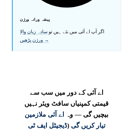
پیشہ ورانہ ورژن
اگر آپ اے آئی میں نئے ہیں تو
سادہ زبان والا
ورژن پڑھیں →
اے آئی کے دور میں سب سے
قیمتی کمپنیاں سافٹ ویئر نہیں
بیچیں گی — وہ
اے آئی ملازمین
تیار کریں گی
(
ڈیجیٹل ایف ٹی