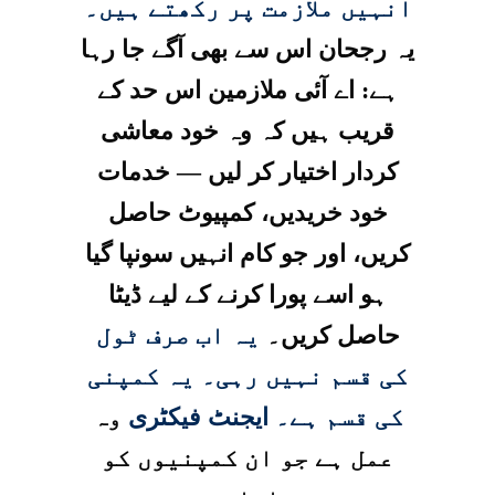
انہیں ملازمت پر رکھتے ہیں۔
یہ رجحان اس سے بھی آگے جا رہا
ہے: اے آئی ملازمین اس حد کے
قریب ہیں کہ وہ خود معاشی
کردار اختیار کر لیں — خدمات
خود خریدیں، کمپیوٹ حاصل
کریں، اور جو کام انہیں سونپا گیا
ہو اسے پورا کرنے کے لیے ڈیٹا
حاصل کریں۔
یہ اب صرف ٹول
کی قسم نہیں رہی۔ یہ کمپنی
کی قسم ہے۔
ایجنٹ فیکٹری
وہ
عمل ہے جو ان کمپنیوں کو