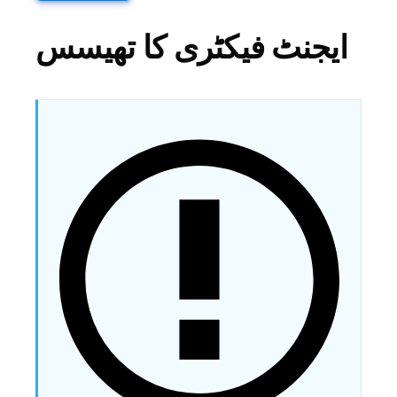
ایجنٹ فیکٹری کا تھیسس