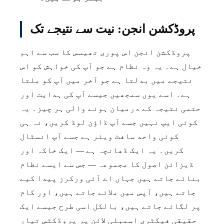
پروڈکشن انجن: نیت سے نتیجے تک
پروڈکشن انجن اس پوری تھیسس کا سب سے اہم
خیال ہے۔ یہ وہ نظام ہے جو آپ کی خواہش کو اس
نتیجے میں بدلتا ہے جو آخر میں آپ کو ملتا
ہے۔ اسے یوں سمجھیں جیسے آپ کی ہدایت اور
حتمی نتیجہ کے درمیان ہونے والی ہر چیز۔ یہ
کوئی ایپ نہیں جسے آپ ڈاؤن لوڈ کریں، نہ ہی
کوئی واحد سافٹ ویئر ہے جسے آپ انسٹال
کریں۔ یہ ایک ڈھانچہ ہے — ایک خاکہ اور
ڈیزائن اصول کا مجموعہ — جس سے ایسے نظام
بنائے جاتے ہیں جہاں اے آئی ورکرز پیدا کیے
جاتے ہیں، آپس میں ملائے جاتے ہیں، اور کام
پر لگائے جاتے ہیں، بالکل اسی طرح جیسے ایک
حقیقی فیکٹری اسمبلی لائن پر پروڈکٹس تیار