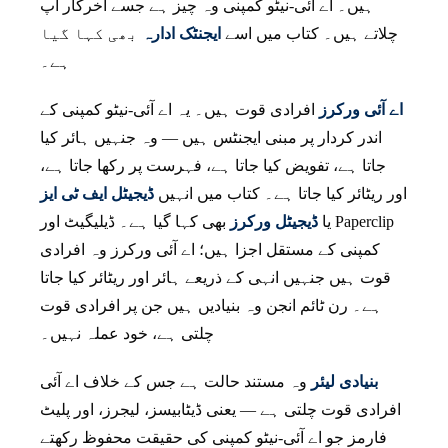
ہیں۔ اے آئی-نیٹو کمپنی وہ چیز ہے جسے آخرکار آپ
چلاتے ہیں۔ کتاب میں اسے
ایجنٹک ادارہ
بھی کہا گیا
ہے۔
اے آئی ورکرز
افرادی قوت ہیں۔ یہ اے آئی-نیٹو کمپنی کے
اندر کردار پر مبنی ایجنٹس ہیں — وہ جنہیں ہائر کیا
جاتا ہے، تفویض کیا جاتا ہے، فہرست پر رکھا جاتا ہے،
اور ریٹائر کیا جاتا ہے۔ کتاب میں انہیں
ڈیجیٹل ایف ٹی ایز
یا
ڈیجیٹل ورکرز
بھی کہا گیا ہے۔ ڈیلیگیٹ اور Paperclip
کمپنی کے مستقل اجزا ہیں؛ اے آئی ورکرز وہ افرادی
قوت ہیں جنہیں انہی کے ذریعے ہائر اور ریٹائر کیا جاتا
ہے۔ رن ٹائم انجن وہ بنیادیں ہیں جن پر افرادی قوت
چلتی ہے، خود عملہ نہیں۔
بنیادی لیئر
وہ مستند حالت ہے جس کے خلاف اے آئی
افرادی قوت چلتی ہے — یعنی ڈیٹابیسز، لیجرز، اور پلیٹ
فارمز جو اے آئی-نیٹو کمپنی کی حقیقت محفوظ رکھتے