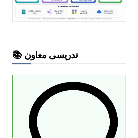
📚 تدریسی معاون