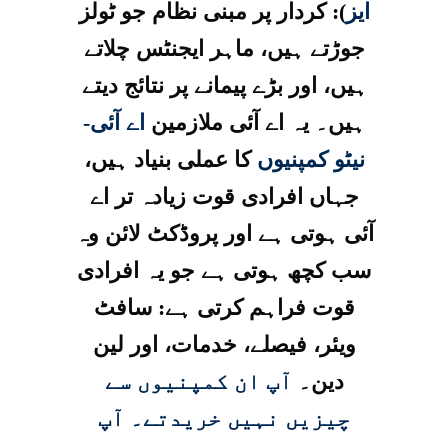
ایز
): کردار پر مبنی نظام جو ٹولز
جوڑتے ہیں، ماہر ایجنٹس چلاتے
ہیں، اور بڑے پیمانے پر نتائج دیتے
ہیں۔ یہ اے آئی ملازمین
اے آئی-
نیٹو کمپنیوں
کا عملی بنیاد ہیں،
جہاں افرادی قوت زیادہ تر اے
آئی ہوتی ہے اور پروڈکٹ لائن وہ
سب کچھ ہوتی ہے جو یہ افرادی
قوت فراہم کرتی ہے: سافٹ
ویئر، فیصلے، خدمات، اور لین
دین۔
آپ ان کمپنیوں سے
چیزیں نہیں خریدتے۔ آپ