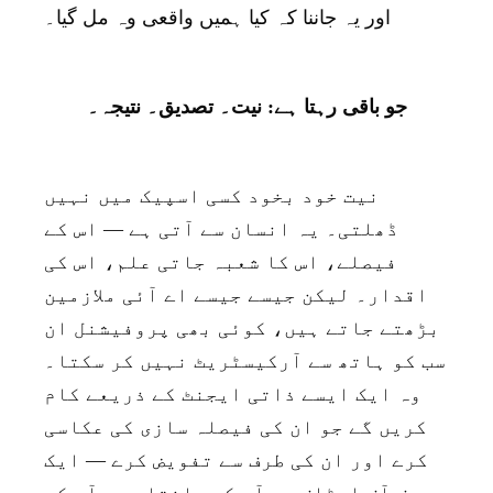
اور یہ جاننا کہ کیا ہمیں واقعی وہ مل گیا۔
جو باقی رہتا ہے: نیت۔ تصدیق۔ نتیجہ۔
نیت خود بخود کسی اسپیک میں نہیں
ڈھلتی۔ یہ انسان سے آتی ہے — اس کے
فیصلے، اس کا شعبہ جاتی علم، اس کی
اقدار۔ لیکن جیسے جیسے اے آئی ملازمین
بڑھتے جاتے ہیں، کوئی بھی پروفیشنل ان
سب کو ہاتھ سے آرکیسٹریٹ نہیں کر سکتا۔
وہ ایک ایسے ذاتی ایجنٹ کے ذریعے کام
کریں گے جو ان کی فیصلہ سازی کی عکاسی
کرے اور ان کی طرف سے تفویض کرے — ایک
چیف آف اسٹاف جو آپ کو جانتا ہو، آپ کی