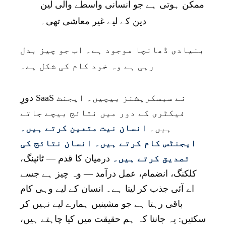
ممکن ہوتی ہے جو انسانی واسطے والی لین
دین کے لیے غیر معاشی تھی۔
بنیادی ڈھانچا موجود ہے۔ اب جو چیز بدل
رہی ہے وہ خود کام کی شکل ہے۔
دورِ SaaS نے سبسکرپشنز بیچیں۔ ایجنٹ
فیکٹری کے دور میں نتائج بیچے جاتے
ہیں۔
انسان نیت متعین کرتے ہیں۔
ایجنٹس کام کرتے ہیں۔ انسان نتائج کی
تصدیق کرتے ہیں۔
درمیان کا قدم — ٹائپنگ،
کلکنگ، انضمام، عمل درآمد — وہ چیز ہے جسے
اے آئی جذب کر لیتا ہے۔ انسان کے لیے وہی کام
باقی رہتا ہے جو مشینیں ہمارے لیے نہیں کر
سکتیں: یہ جاننا کہ ہم حقیقت میں کیا چاہتے ہیں،