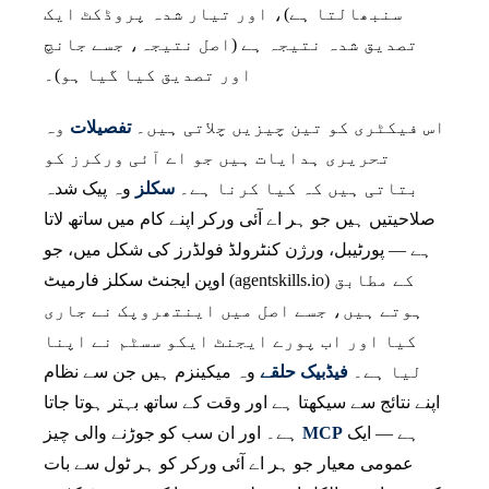
سنبھالتا ہے)، اور تیار شدہ پروڈکٹ ایک
تصدیق شدہ نتیجہ ہے (اصل نتیجہ، جسے جانچ
اور تصدیق کیا گیا ہو)۔
اس فیکٹری کو تین چیزیں چلاتی ہیں۔
تفصیلات
وہ
تحریری ہدایات ہیں جو اے آئی ورکرز کو
بتاتی ہیں کہ کیا کرنا ہے۔
سکلز
وہ پیک شدہ
صلاحیتیں ہیں جو ہر اے آئی ورکر اپنے کام میں ساتھ لاتا
ہے — پورٹیبل، ورژن کنٹرولڈ فولڈرز کی شکل میں، جو
اوپن ایجنٹ سکلز فارمیٹ (agentskills.io) کے مطابق
ہوتے ہیں، جسے اصل میں اینتھروپک نے جاری
کیا اور اب پورے ایجنٹ ایکو سسٹم نے اپنا
لیا ہے۔
فیڈبیک حلقے
وہ میکینزم ہیں جن سے نظام
اپنے نتائج سے سیکھتا ہے اور وقت کے ساتھ بہتر ہوتا جاتا
ہے — ایک
MCP
ہے۔ اور ان سب کو جوڑنے والی چیز
عمومی معیار جو ہر اے آئی ورکر کو ہر ٹول سے بات