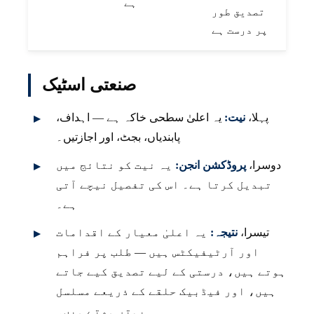
ہے
تصدیق طور
پر درست ہے
صنعتی اسٹیک
پہلا،
نیت:
یہ اعلیٰ سطحی خاکہ ہے — اہداف،
پابندیاں، بجٹ، اور اجازتیں۔
دوسرا،
پروڈکشن انجن:
یہ نیت کو نتائج میں
تبدیل کرتا ہے۔ اس کی تفصیل نیچے آتی
ہے۔
تیسرا،
نتیجہ:
یہ اعلیٰ معیار کے اقدامات
اور آرٹیفیکٹس ہیں — طلب پر فراہم
ہوتے ہیں، درستی کے لیے تصدیق کیے جاتے
ہیں، اور فیڈبیک حلقے کے ذریعے مسلسل
بہتر ہوتے ہیں۔