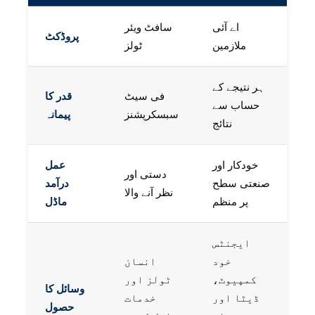
اے آئی
سافٹ ویئر
پروڈکٹ
ملازمین
ٹولز
ہر نتیجے کے
فی سیٹ
قدر کا
حساب سے
سبسکرپشنز
پیمانہ
نتائج
خودکار اور
عمل
دستی اور
صنعتی سطح
درآمد
نظر آنے والا
پر منظم
ماڈل
ایجنٹس
خود
انسان
کمپیوٹ،
ٹولز اور
وسائل کا
ڈیٹا اور
خدمات
حصول