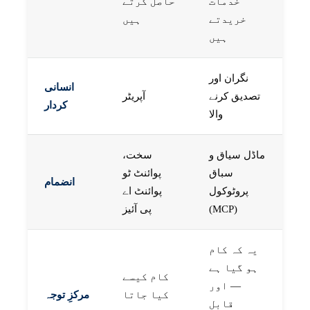
خدمات
حاصل کرتے
خریدتے
ہیں
ہیں
نگران اور
انسانی
تصدیق کرنے
آپریٹر
کردار
والا
ماڈل سیاق و
سخت،
سباق
پوائنٹ ٹو
انضمام
پروٹوکول
پوائنٹ اے
(MCP)
پی آئیز
یہ کہ کام
ہو گیا ہے
کام کیسے
— اور
کیا جاتا
مرکزِ توجہ
قابل