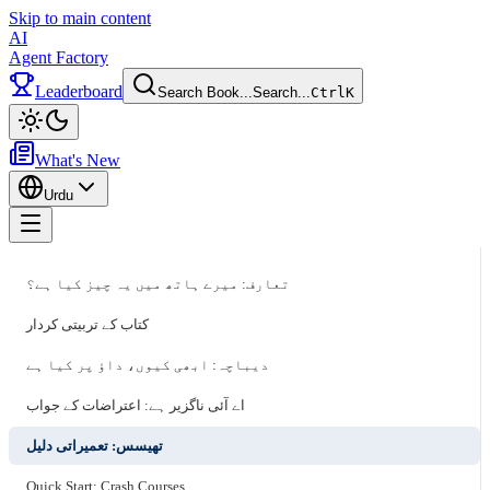
Skip to main content
AI
Agent Factory
Leaderboard
Search Book...
Search...
Ctrl
K
Toggle theme
What's New
Urdu
Toggle menu
تعارف: میرے ہاتھ میں یہ چیز کیا ہے؟
کتاب کے تربیتی کردار
دیباچہ: ابھی کیوں، داؤ پر کیا ہے
اے آئی ناگزیر ہے: اعتراضات کے جواب
تھیسس: تعمیراتی دلیل
Quick Start: Crash Courses