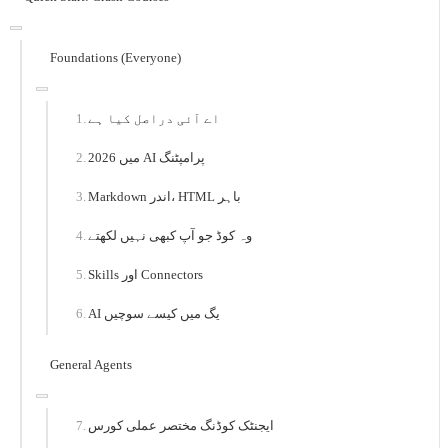
Foundations (Everyone)
اے آئی دراصل کیا ہے
2026 میں AI پرامپٹنگ
Markdown اندر، HTML باہر
وہ کوڈ جو آپ کبھی نہیں لکھتے
Skills اور Connectors
AI یگ میں کیسے سوچیں
General Agents
ایجنٹک کوڈنگ مختصر عملی کورس