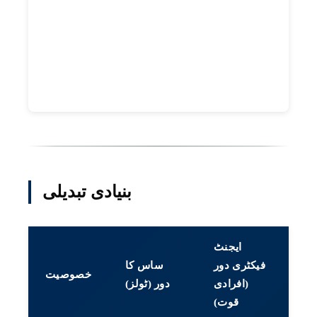
بنیادی تبدیلی
ایجنٹ
فیکٹری دور
ساس کا
خصوصیت
(افرادی
دور (ٹولز)
قوت)