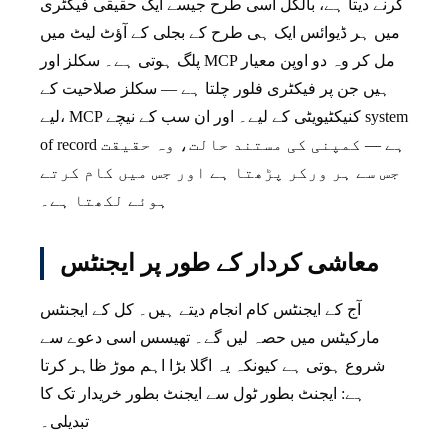
کرنے دیتا ہے، بالکل اسی طرح جیسے ایک حقیقی فیکٹری
میں ہر ڈیوائس ایک ہی طرح کے بجلی کے آؤٹ لیٹ میں
پلگ ہوتی ہے۔ سکلز اور MCP مل کر وہ دو اوپن معیار
ہیں جن پر فیکٹری فلور چلتا ہے — سکلز صلاحیت کے
لیے، MCP کنیکٹیویٹی کے لیے۔ اور ان سب کے نیچے system
of record ہے — کمپنی کی مستند حالت، وہ حقیقت
جس سے ہر ورکر پڑھتا ہے اور جس میں کام کرتے
ہوئے لکھتا ہے۔
معاشی کردار کے طور پر ایجنٹس
آج کے ایجنٹس کام انجام دیتے ہیں۔ کل کے ایجنٹس
مارکیٹس میں حصہ لیں گے۔ تھیسس اسی دعوے سے
شروع ہوتی ہے کیونکہ یہ اگلا بڑا اہم موڑ ظاہر کرتا
ہے: ایجنٹ بطور ٹول سے ایجنٹ بطور خریدار تک کا
تبدیلی۔