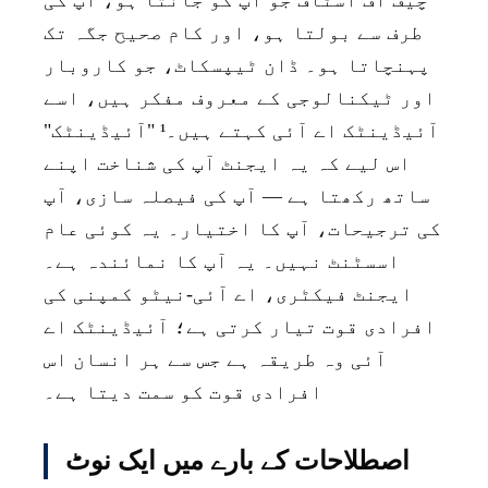
طرف سے بولتا ہو، اور کام صحیح جگہ تک
پہنچاتا ہو۔ ڈان ٹیپسکاٹ، جو کاروبار
اور ٹیکنالوجی کے معروف مفکر ہیں، اسے
آئیڈینٹک اے آئی کہتے ہیں۔¹ "آئیڈینٹک"
اس لیے کہ یہ ایجنٹ آپ کی شناخت اپنے
ساتھ رکھتا ہے — آپ کی فیصلہ سازی، آپ
کی ترجیحات، آپ کا اختیار۔ یہ کوئی عام
اسسٹنٹ نہیں۔ یہ آپ کا نمائندہ ہے۔
ایجنٹ فیکٹری، اے آئی-نیٹو کمپنی کی
افرادی قوت تیار کرتی ہے؛ آئیڈینٹک اے
آئی وہ طریقہ ہے جس سے ہر انسان اس
افرادی قوت کو سمت دیتا ہے۔
اصطلاحات کے بارے میں ایک نوٹ