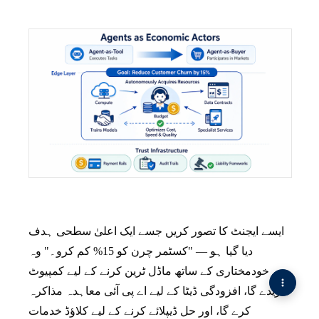
ایسے ایجنٹ کا تصور کریں جسے ایک اعلیٰ سطحی ہدف
دیا گیا ہو — "کسٹمر چرن کو 15% کم کرو۔" وہ
خودمختاری کے ساتھ ماڈل ٹرین کرنے کے لیے کمپیوٹ
خریدے گا، افزودگی ڈیٹا کے لیے اے پی آئی معاہدہ مذاکرہ
کرے گا، اور حل ڈیپلائے کرنے کے لیے کلاؤڈ خدمات