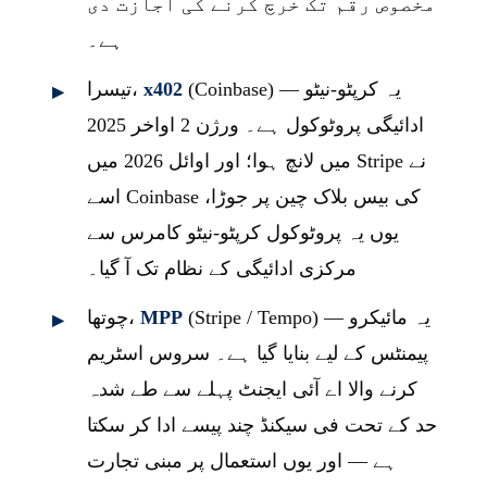
مخصوص رقم تک خرچ کرنے کی اجازت دی
ہے۔
(Coinbase) — یہ کرپٹو-نیٹو
x402
تیسرا،
ادائیگی پروٹوکول ہے۔ ورژن 2 اواخر 2025
میں لانچ ہوا؛ اور اوائل 2026 میں Stripe نے
اسے Coinbase کی بیس بلاک چین پر جوڑا،
یوں یہ پروٹوکول کرپٹو-نیٹو کامرس سے
مرکزی ادائیگی کے نظام تک آ گیا۔
(Stripe / Tempo) — یہ مائیکرو
MPP
چوتھا،
پیمنٹس کے لیے بنایا گیا ہے۔ سروس اسٹریم
کرنے والا اے آئی ایجنٹ پہلے سے طے شدہ
حد کے تحت فی سیکنڈ چند پیسے ادا کر سکتا
ہے — اور یوں استعمال پر مبنی تجارت