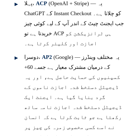
(OpenAI + Stripe) — یہ
ACP
پہلا،
ChatGPT کے Instant Checkout کو چلاتا ہے۔
جب ایجنٹ چیٹ کے اندر آپ کے لیے کوئی چیز
خریدتا ہے تو ACP ہی ٹرانزیکشن کو
اجازت اور کلیئر کرتا ہے۔
(Google) — یہ مختلف وینڈرز
AP2
دوسرا،
کے درمیان مشترک معیار ہے جسے 60+
کمپنیوں کی حمایت حاصل ہے، اور یہ
ڈیجیٹل دستخط شدہ اجازت ناموں کے
گرد بنایا گیا ہے۔ ایجنٹ ایک
ڈیجیٹل دستخط شدہ اجازت نامہ ساتھ
رکھتا ہے جو ثابت کرتا ہے کہ انسان
نے اسے کسی مخصوص زمرہ کی چیز پر