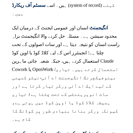
(system of record) کہتے
ہیں۔ اسے
سسٹم آف ریکارڈ
ہیں۔
انگیجمنٹ
انسان اور عمومی ایجنٹ کے درمیان ایک
محدود سیشن ہے۔ مسئلہ حل کرنے والا انگیجمنٹ براہِ
راست انسان کو نتیجہ دیتا ہے اور سات اصولوں کے تحت
چلتا ہے؛ انجینئرز اس کے لیے کلاڈ کوڈ یا اوپن کوڈ
استعمال کرتے ہیں، جبکہ شعبہ جاتی ماہرین Claude
Cowork یا OpenWork استعمال کرتے ہیں۔ تیاری/
مینوفیکچرنگ انگیجمنٹ اے آئی-نیٹو کمپنی
کے لیے ایک اے آئی ورکر تیار کرتا ہے اور
سات انویریئنٹس کے تحت چلتا ہے؛ تیاری
ہمیشہ کلاڈ کوڈ یا اوپن کوڈ میں ہوتی ہے،
کیونکہ ورکر بنانا بنیادی طور پر کوڈنگ کا
کام ہے۔