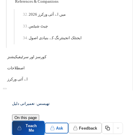
References & Companions
2026 میں اے آئی ورکرز
چیٹ شیٹس
ایجنٹک انجینئرنگ کے بنیادی اصول
کورسز اور سرٹیفیکیشنز
اصطلاحات
اے آئی ورکرز
تھیسس: تعمیراتی دلیل
On this page
Teach
Ask
Feedback
Me