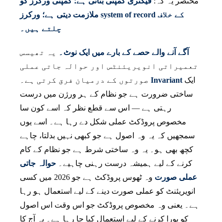
مختصر یہ کہ:
فیکٹری کمپنی بناتی ہے؛ کمپنی ورکرز کو
ملازمت دیتی ہے؛ ورکرز system of record کے خلاف
چلتے ہیں۔
آگے آنے والے حصے کے بارے میں ایک نوٹ۔
یہ تھیسس
تعمیراتی انویریئنٹس اور حوالہ جاتی عملی
ایک
Invariant
صورتوں کے درمیان فرق کرتی ہے۔
ساختی ضرورت ہے جو نظام کے ہر ورژن میں درست
رہتی ہے — اس سے قطع نظر کہ اسے کون سا
مخصوص پروڈکٹ عملی شکل دے رہا ہے۔ اسے یوں
سمجھیں کہ یہ وہ اصول ہے جو کبھی نہیں بدلتا، چاہے
کچھ بھی ہو۔ یہ وہ ساختی شرط ہے جو نظام کے کام
کرنے کے لیے ہمیشہ درست رہنی چاہیے۔
حوالہ جاتی
عملی صورت
وہ ٹھوس پروڈکٹ ہے جو 2026 میں کسی
انویریئنٹ کو عملی صورت دینے کے لیے استعمال ہو رہا
ہے۔ یعنی وہ مخصوص پروڈکٹ جو اس وقت اس اصول
کو پورا کرنے کے لیے استعمال کیا جا رہا ہے۔ یہ آج کا