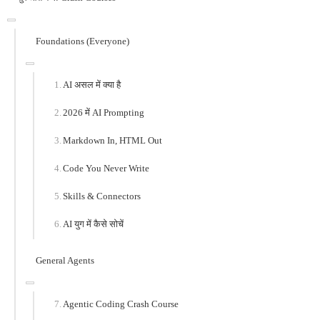
Foundations (Everyone)
AI असल में क्या है
2026 में AI Prompting
Markdown In, HTML Out
Code You Never Write
Skills & Connectors
AI युग में कैसे सोचें
General Agents
Agentic Coding Crash Course