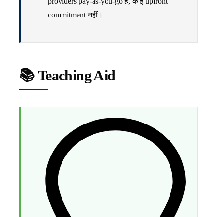
providers pay-as-you-go हैं, कोई upfront
commitment नहीं।
📚 Teaching Aid