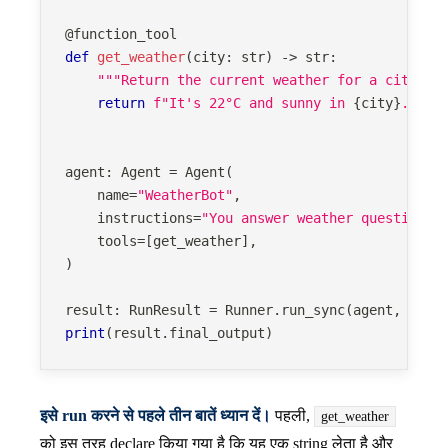
@function_tool
def
get_weather
(
city
:
str
)
-
>
str
:
"""Return the current weather for a city. S
return
f"It's 22°C and sunny in 
{
city
}
."
agent
:
 Agent 
=
 Agent
(
    name
=
"WeatherBot"
,
    instructions
=
"You answer weather questions 
    tools
=
[
get_weather
]
,
)
result
:
 RunResult 
=
 Runner
.
run_sync
(
agent
,
"Wha
print
(
result
.
final_output
)
इसे run करने से पहले तीन बातें ध्यान दें।
पहली,
get_weather
को इस तरह declare किया गया है कि यह एक string लेता है और