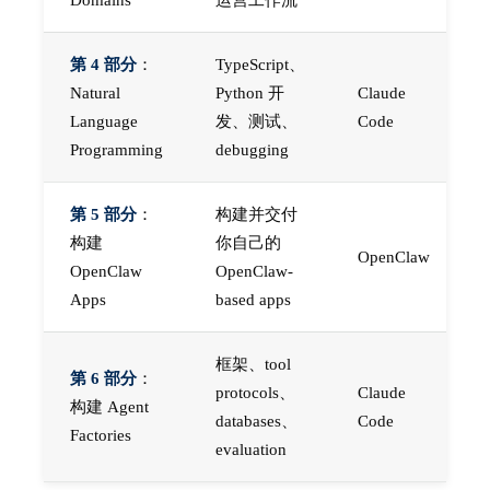
第 4 部分
：
TypeScript、
Natural
Python 开
Claude
Language
发、测试、
Code
Programming
debugging
第 5 部分
：
构建并交付
构建
你自己的
OpenClaw
OpenClaw
OpenClaw-
Apps
based apps
框架、tool
第 6 部分
：
protocols、
Claude
构建 Agent
databases、
Code
Factories
evaluation