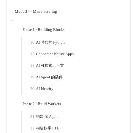
Mode 2 — Manufacturing
Phase 1 · Building Blocks
AI 时代的 Python
Connector-Native Apps
AI 可检索上下文
AI Agent 的插件
AI Identity
Phase 2 · Build Workers
构建 AI Agent
构建数字 FTE