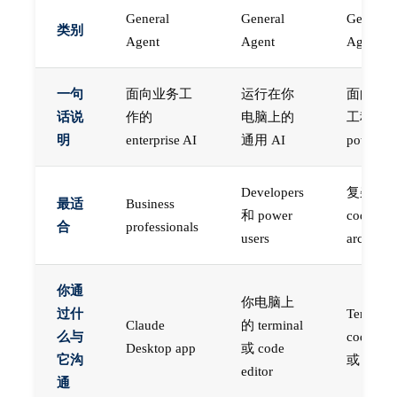
General
General
General
类别
Agent
Agent
Agent
一句
面向业务工
运行在你
面向困
话说
作的
电脑上的
工程的
明
enterprise AI
通用 AI
power A
Developers
复杂
最适
Business
和 power
coding 
合
professionals
users
architect
你通
你电脑上
过什
Termina
Claude
的 terminal
么与
code edi
Desktop app
或 code
它沟
或 web a
editor
通