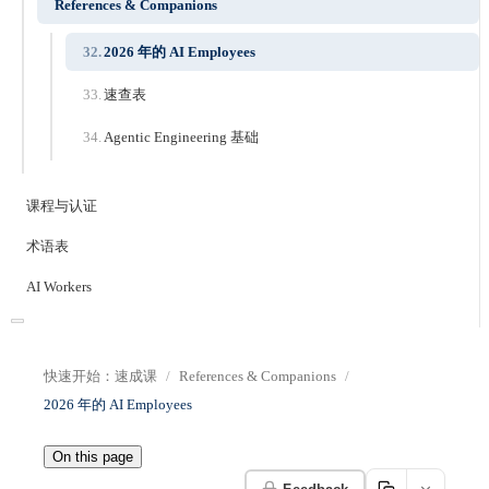
References & Companions
2026 年的 AI Employees
速查表
Agentic Engineering 基础
课程与认证
术语表
AI Workers
快速开始：速成课
References & Companions
2026 年的 AI Employees
On this page