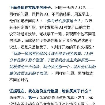
下面是这在实践中的样子。
回想开头的 A 和 B——
同样的问题、同样的 AI、不同的结果。周五早上，
他们的老板问两人：
「你为什么推荐这个？」
B 没
有任何东西可指。她转发那份 AI 帮她产出的文档，
说它听起来没错。老板读了一遍，发现两个他不同意
的说法，而此刻他没办法判断 B 究竟审视过这两个
说法，还是只是接受了。A 则打开她的工作文档说：
「我周一预测有经验的人选会是更好的选择。AI 的
分析推翻了那个预测，下面是我改变主意的原因——
我核查的三个说法、我否决的那一个，以及会让我的
建议改回去的那个假设。」
同样的问题。两段截然
不同的对话。
证据现在、就在这份交付物里，给你买来了什么？
两样东西。
第一：
写的动作迫使思考真正发生。你
没法在不先确定自己究竟相信什么的情况下写下一个