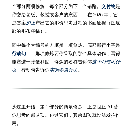
个部分两项修炼，每个部分为下一个铺路。
交付物
是
你交给老板、教授或客户的东西——在 2026 年，它
是答案
加上
产出它的那份思考过程的书面证据（图底
部的那条横幅）。
图中每个带编号的方框是一项修炼。底部那行小字是
行动句
——那项修炼要你采取的那个具体动作，写得
能塞进一张便利贴。修炼的名称告诉你
这个习惯叫什
么
；行动句告诉你
实际要做什么
。
从这里开始。第 1 部分的两项修炼，正是阻止 AI 替
你思考的那两项。跳过它们，其余四项就没法发挥作
用。