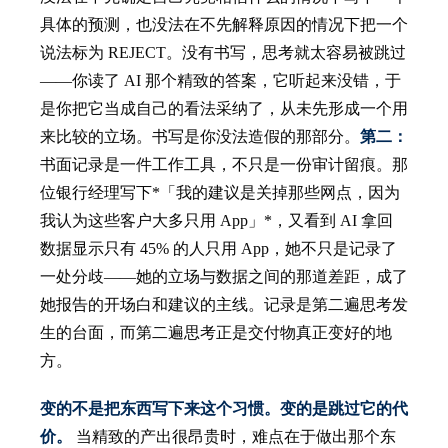
具体的预测，也没法在不先解释原因的情况下把一个
说法标为 REJECT。没有书写，思考就太容易被跳过
——你读了 AI 那个精致的答案，它听起来没错，于
是你把它当成自己的看法采纳了，从未先形成一个用
来比较的立场。书写是你没法造假的那部分。
第二：
书面记录是一件工作工具，不只是一份审计留痕。那
位银行经理写下*「我的建议是关掉那些网点，因为
我认为这些客户大多只用 App」*，又看到 AI 拿回
数据显示只有 45% 的人只用 App，她不只是记录了
一处分歧——她的立场与数据之间的那道差距，成了
她报告的开场白和建议的主线。记录是第二遍思考发
生的台面，而第二遍思考正是交付物真正变好的地
方。
变的不是把东西写下来这个习惯。变的是跳过它的代
价。
当精致的产出很昂贵时，难点在于做出那个东