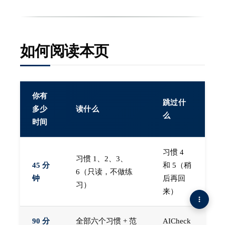
如何阅读本页
你有
跳过什
多少
读什么
么
时间
习惯 4
习惯 1、2、3、
45 分
和 5（稍
6（只读，不做练
钟
后再回
习）
来）
90 分
全部六个习惯 + 范
AICheck