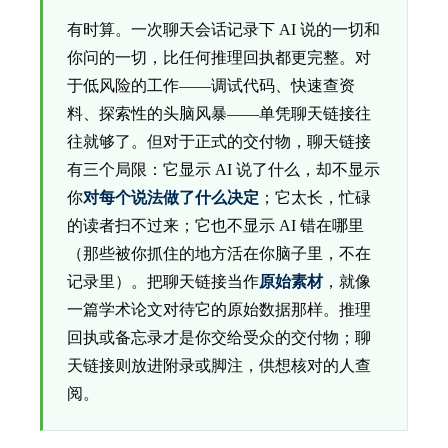
有时算。一次聊天会话记录下 AI 说的一切和
你问的一切，比任何推理回执都更完整。对
于低风险的工作——调试代码、快速查资
料、探索性的头脑风暴——单凭聊天链接往
往就够了。但对于正式的交付物，聊天链接
有三个局限：它显示 AI 说了什么，却不显示
你
对每个说法做了什么决定
；它太长，忙碌
的读者扫不过来；它也不显示 AI 错在哪里
（那些被你抓住的地方活在你脑子里，不在
记录里）。把聊天链接当作
原始素材
，就像
一篇学术论文对待它的原始数据那样。推理
回执或备忘录才是你交给受众的交付物；聊
天链接则放进附录或脚注，供想核对的人查
阅。