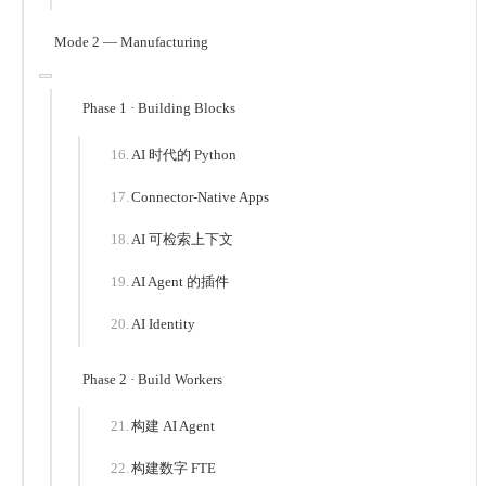
Mode 2 — Manufacturing
Phase 1 · Building Blocks
AI 时代的 Python
Connector-Native Apps
AI 可检索上下文
AI Agent 的插件
AI Identity
Phase 2 · Build Workers
构建 AI Agent
构建数字 FTE