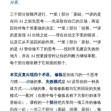
分里。
三个部分按顺序进行。**第 1 部分「基础」**讲的是
在问 AI 之前先思考——先采取你自己的立场，再追
踪你对每个答案做的决定。**第 2 部分「侦测」**讲
的是发现 AI 出错之处——埋在自信文字里的错误，
以及它从不追踪的副作用。**第 3 部分「原创」**讲
的是 AI 替你做不了的思考——找到常见建议失效的
地方，并在 AI 想要接管时让你的判断力继续掌舵。
每个部分都依赖于它前面的那个。
本页反复出现四个术语。
修炼
是你练习的一个思考
习惯——
你
做的事。
失效模式
是 AI 误导你的一种具
体方式——
AI
做的事。每项修炼都与它所回应的失效
模式一一配对（在图中每个修炼名称下方那行斜体字
里标出）。课程的一个
部分
把共享同一项工作的修炼
归在一起；一共三个部分（基础、侦测、原创），每