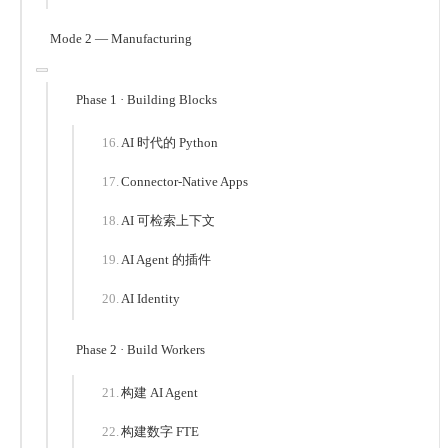
Mode 2 — Manufacturing
Phase 1 · Building Blocks
AI 时代的 Python
Connector-Native Apps
AI 可检索上下文
AI Agent 的插件
AI Identity
Phase 2 · Build Workers
构建 AI Agent
构建数字 FTE