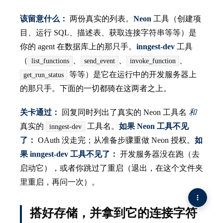
该留意什么：
两份真实的列表。
Neon
工具（创建项
目、运行 SQL、描述表、获取连接字符串等等）是
你的 agent 在数据库上的那只手。
inngest-dev
工具
（
、
、
、
list_functions
send_event
invoke_function
等等）是它在运行中的开发服务器上
get_run_status
的那只手。下面的一切都骑在这两者之上。
关卡通过：
回复同时列出了真实的 Neon 工具名
和
真实的
工具名。
如果 Neon 工具不见
inngest-dev
了：
OAuth 没走完；从准备步骤重做 Neon 授权。
如
果 inngest-dev 工具不见了：
开发服务器没在跑（去
启动它），或者你跳过了重启（退出，在这个文件夹
里重启，再问一次）。
搭好存储，并拿到它的连接字符