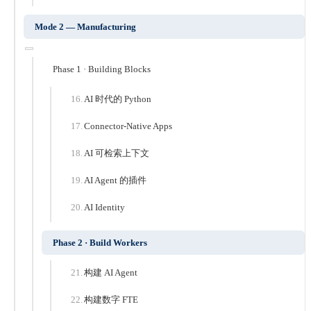
Mode 2 — Manufacturing
Phase 1 · Building Blocks
AI 时代的 Python
Connector-Native Apps
AI 可检索上下文
AI Agent 的插件
AI Identity
Phase 2 · Build Workers
构建 AI Agent
构建数字 FTE