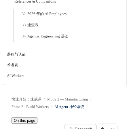
References & Companions
2026 年的 AI Employees
速查表
Agentic Engineering 基础
课程与认证
术语表
AI Workers
快速开始：速成课
Mode 2 — Manufacturing
Phase 2 · Build Workers
AI Agent 神经系统
On this page