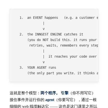
  1.  an EVENT happens   (e.g. a customer email
              |
              v
  2.  the INNGEST ENGINE catches it
      (you do NOT build this. it runs your agen
       retries, waits, remembers every step, sh
              |
              |  it reaches your code over a th
              v
  3.  YOUR AGENT runs
      (the only part you write. it thinks and a
这就是整个模型：
两个程序。
引擎
（你不用写它）
接住事件并运行你的
agent
（你要写它），通过一根
细细的 web 线缆触达它 —— 这也是这门课里之所以