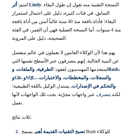
. النسخة التقنية منه تقول إن طول البقاء
أثر Lindy
اسم:
السابق، في فئات كثيرة، دليل على احتمال استمرار
البقاء؛ فأداة نافعة منذ 40 سنة غالباً أمتن من أداة نافعة
منذ 4 سنوات. أما النسخة العملية فهي أن العمر، في الفئة
الصحيحة، دليل على المرونة.
يهم هذا لأن الوكلاء العامين لا يعملون في عالم منفصل
عن البنية الحالية. إنهم يتصرفون عبر الأسطح نفسها التي
استخدمها المهندسون لعقود:
الطرفية، والملفات، وBash،
وGit، وSQL، والسجلات، والمخططات، والاختبارات،
والتحكم في الإصدارات.
يستدل الوكيل باللغة الطبيعية؛
لكنه
يتصرف
عبر واجهات مجرّبة. نجت تلك الواجهات لأنها
تعمل.
ثلاث نتائج:
تصبح التقنيات القديمة أهم.
يسمح Bash للوكلاء