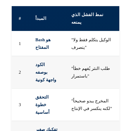
نمط الفشل الذي
المبدأ
#
يمنعه
"الوكيل يتكلم فقط ولا
Bash هو
1
يتصرف"
المفتاح
الكود
"طلب النثر يُفهم خطأ
بوصفه
2
باستمرار"
واجهة كونية
التحقق
"المخرج يبدو صحيحاً
خطوة
3
لكنه ينكسر في الإنتاج"
أساسية
تفكيك صغير