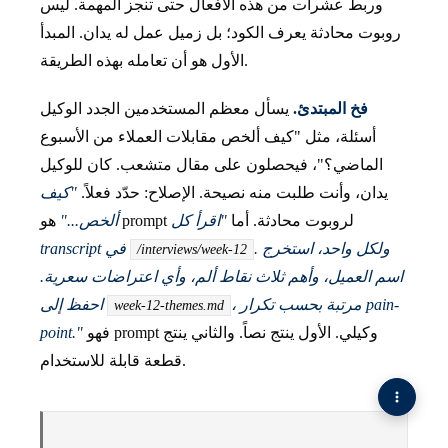
وربط عشرات من هذه الأفعال حتى تنجز المهمة. ليس
روبوت محادثة يعرف الكود؛ بل زميل عمل له يدان. المبدأ
الأول هو أن تعامله بهذه الطريقة.
فخ المبتدئ.
يسأل معظم المستخدمين الجدد الوكيل
أسئلة، مثل "كيف ألخص مقابلات العملاء من الأسبوع
الماضي؟"، فيحصلون على مقال متشعب. كان للوكيل
يدان، وأنت طلبت منه نصيحة. الإصلاح: حدّد فعلاً.
"كيف
هو prompt لروبوت محادثة. أما
"اقرأ كل
ألخص..."
. ولكل واحد، استخرج
transcript في
/interviews/week-12
اسم العميل، وأهم ثلاث نقاط ألم، وأي اعتراضات سعرية.
، مرتبة بحسب تكرار pain-
احفظ إلى
week-12-themes.md
فهو prompt وكيلي. الأول ينتج نصاً. والثاني ينتج
point."
قطعة قابلة للاستخدام.