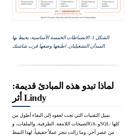
الشكل 1: الانضباطات الخمسة الأساسية، يحيط بها
المبدآن التشغيليان. اطبعها وضعها قرب شاشتك.
لماذا تبدو هذه المبادئ قديمة:
أثر Lindy
تميل التقنيات التي نجت لعقود إلى البقاء أطول من
الصيحات اللامعة. الطرفية، والملفات، وGit، وSQL: كلها
من عصر آخر، وما زالت تنجز عملاً حقيقياً. لهذا النمط