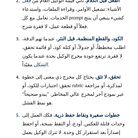
الفعل قبل الكلام.
تأتي قيمة الوكيل العام من
فعل
الأشياء: تشغيل الأوامر، وقراءة الملفات، واستدعاء
الخدمات. تعامل مع كل prompt كشيء ينبغي أن ينتج
فعلاً أو قطعة عمل، لا فقرة شرح.
الكود، والقطع المنظمة، قبل النثر.
عندما تهم الدقة،
اطلب مخططاً، أو جدولاً، أو كتلة كود، أو قائمة تحقق،
لا فقرة. ترتفع جودة مخرج الوكيل بحدة عندما يكون
مقيّداً.
الشكل
تحقق، لا تثق.
يحتاج كل مخرج ذي معنى إلى خطوة
تحقق: اختبارات للكود، أو rubric لمذكرة، أو مراجعة
عبر نموذج آخر لمخرج عالي المخاطر. "يبدو صحيحاً"
هو نمط الفشل.
خطوات صغيرة ونقاط حفظ ذرية.
فكك العمل إلى
وحدات قابلة للعكس. أودع، أو التقط نسخة، أو احفظ
إصداراً بعد استقرار كل وحدة. لا تترك الوكيل يعمل