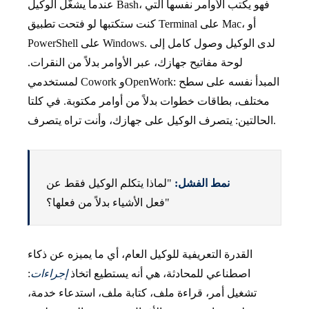
عندما يشغّل الوكيل Bash، فهو يكتب الأوامر نفسها التي
كنت ستكتبها لو فتحت تطبيق Terminal على Mac، أو
PowerShell على Windows. لدى الوكيل وصول كامل إلى
لوحة مفاتيح جهازك، عبر الأوامر بدلاً من النقرات.
لمستخدمي Cowork وOpenWork: المبدأ نفسه على سطح
مختلف، بطاقات خطوات بدلاً من أوامر مكتوبة. في كلتا
الحالتين: يتصرف الوكيل على جهازك، وأنت تراه يتصرف.
نمط الفشل:
"لماذا يتكلم الوكيل فقط عن
فعل الأشياء بدلاً من فعلها؟"
القدرة التعريفية للوكيل العام، أي ما يميزه عن ذكاء
اصطناعي للمحادثة، هي أنه يستطيع اتخاذ
إجراءات
:
تشغيل أمر، قراءة ملف، كتابة ملف، استدعاء خدمة،