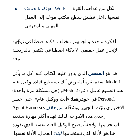
— لكل من عداهم: القوة
Cowork وOpenWork
نفسها داخل تطبيق سطح مكتب موجّه إلى العمل
المهني والمعرفي.
الفكرة واحدة والجمهور مختلف: ذكاء اصطناعي توجّهه
لإنجاز عمل حقيقي، لا ذكاء اصطناعي تكتفي بالدردشة
معه.
هذا هو
المفصل
الذي يدور عليه الكتاب كله. كل ما يأتي
بعده تقريباً يفترض أنك تستطيع قيادة وكيل عام. Mode 1
(حل مشكلة مرة واحدة) وMode 2 (تصنيع عامل دائم) هما
في جوهرهما: «أنت ووكيل عام». حتى جسر Personal
Agent Harnesses الاختياري يثبّت التجهيز ويشغّله
من خلال
إحدى هذه الأدوات. لذلك فهذه أكثر مهارة ستعيد
استخدامها. ولاحقاً، يصبح الوكيل العام نفسه الذي تقوده
هنا هو الأداة التي تستخدمها
لبناء
العمال. الأداة نفسها،