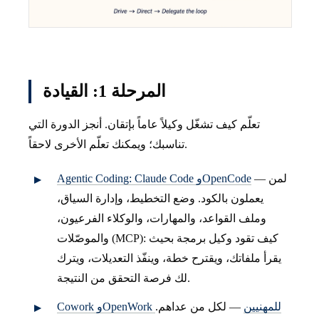
المرحلة 1: القيادة
تعلّم كيف تشغّل وكيلاً عاماً بإتقان. أنجز الدورة التي
تناسبك؛ ويمكنك تعلّم الأخرى لاحقاً.
— لمن
Agentic Coding: Claude Code وOpenCode
يعملون بالكود. وضع التخطيط، وإدارة السياق،
وملف القواعد، والمهارات، والوكلاء الفرعيون،
والموصّلات (MCP): كيف تقود وكيل برمجة بحيث
يقرأ ملفاتك، ويقترح خطة، وينفّذ التعديلات، ويترك
لك فرصة التحقق من النتيجة.
Cowork وOpenWork للمهنيين
— لكل من عداهم.