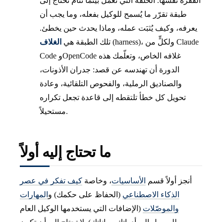
القفزة نفسها. الحلقة التي تعمل بينما تنام تحتاج إلى
طبقة تقرّر ما يُسمح للوكيل بفعله، وما يجب أن
يعرفه، وكيف يُثبَت عمله، وماذا يحدث حين يخطئ.
(harness)، ولكلٍّ من Claude
تلك الطبقة هي
الغلاف
Code وOpenCode غلافه الخاص، وتعلّمك هذه
الدورة أن تهندسه عن قصد: جدران الأذونات،
والصناديق الرملية، والفحوص التلقائية، وعادة
تحويل كل خطأ تلتقطه إلى قاعدة تجعل تكراره
مستحيلاً.
ما تحتاج إليه أولاً
أنجز أولاً قسم
الأساسيات
، وخاصة
كيف تفكر في عصر
الذكاء الاصطناعي
(الحفاظ على حكمك) و
المهارات
والموصّلات
(الإضافات التي يستخدمها الوكيل العام