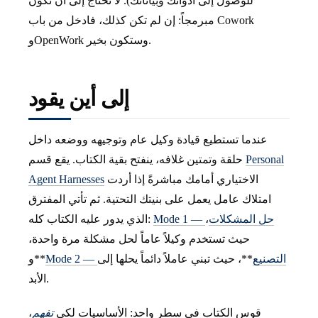
للوصول إلى أدواتك وبياناتك). لا تحتاج إلى أن تكون
مبرمجاً: إن لم تكن كذلك، فادخل من باب Cowork
وOpenWork وستكون بخير.
إلى أين يقود
عندما تستطيع قيادة وكيل عام وتوجيهه ووضعه داخل
Personal
حلقة وتمتين غلافه، ينفتح بقية الكتاب. يقع قسم
الاختياري أمامك مباشرةً إذا أردت
Agent Harnesses
امتلاك عامل يعمل على بنيتك التحتية. ثم تأتي المفترق
Mode 1 — حل المشكلات
،
الذي يدور عليه الكتاب كله:
حيث تستخدم وكيلاً عاماً لحل مشكلة مرة واحدة،
Mode 2 — التصنيع
**، حيث تبني عاملاً دائماً يحلها إلى
و**
الأبد.
قوس الكتاب في سطر واحد: الأساسيات لكي
تفهم
،