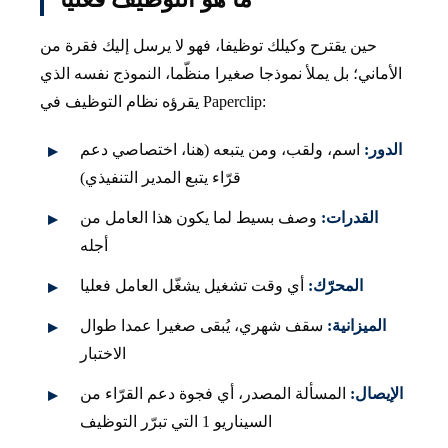
حين يقترح وكيلك توظيفا، فهو لا يرسل إليك فقرة من
الأماني؛ بل يملأ نموذجا صغيرا منظّما، النموذج نفسه الذي
يقرؤه نظام التوظيف في Paperclip:
الدور:
اسم، ولقب، ومن يتبعه (هنا، اختصاصي دعم
قرّاء يتبع المدير التنفيذي)
القدرات:
وصف بسيط لما يكون هذا العامل من
أجله
المحرّك:
أي وقت تشغيل يشغّل العامل فعليا
الميزانية:
سقف شهري، يُبقى صغيرا عمدا طوال
الاختبار
الإيصال:
المسألة المصدر، أي فجوة دعم القرّاء من
السيناريو 1 التي تبرّر التوظيف