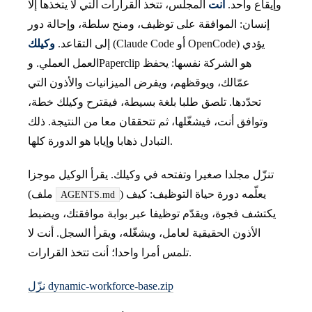
وإيقاع واحد.
أنت
المجلس، تتخذ القرارات التي لا يتخذها إلا
إنسان: الموافقة على توظيف، ومنح سلطة، وإحالة دور
(Claude Code أو OpenCode) يؤدي
إلى التقاعد.
وكيلك
العمل العملي. وPaperclip هو الشركة نفسها: يحفظ
عمّالك، ويوقظهم، ويفرض الميزانيات والأذون التي
تحدّدها. تلصق طلبا بلغة بسيطة، فيقترح وكيلك خطة،
وتوافق أنت، فيشغّلها، ثم تتحققان معا من النتيجة. ذلك
التبادل ذهابا وإيابا هو الدورة كلها.
تنزّل مجلدا صغيرا وتفتحه في وكيلك. يقرأ الوكيل موجزا
) يعلّمه دورة حياة التوظيف: كيف
(ملف
AGENTS.md
يكتشف فجوة، ويقدّم توظيفا عبر بوابة موافقتك، ويضبط
الأذون الحقيقية لعامل، ويشغّله، ويقرأ السجل. أنت لا
تلمس أمرا واحدا؛ أنت تتخذ القرارات.
نزّل dynamic-workforce-base.zip