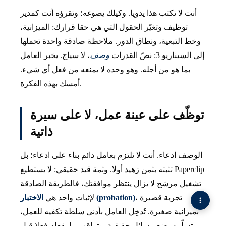
أنت لا تكتب هذا يدويا. وكيلك يصوغه؛ وتقرؤه أنت كمدير
توظيف وتغيّر الحقول التي هي حقا قرارك: الميزانية،
وخط التبعية، ونطاق الدور. ملاحظة صادقة واحدة تحملها
إلى السيناريو 3: نصّ القدرات
وصف
، لا سياج. يخبر العامل
بما هو من أجله. وهو وحده لا يمنعه من فعل أي شيء.
أمسك بهذه الفكرة.
توظّف على عينة عمل، لا على سيرة
ذاتية
الوصف ادعاء. أنت لا تلتزم بعامل دائم بناء على ادعاء؛ بل
تثبته بثمن زهيد أولا. وثمة قيد حقيقي: لا يستطيع Paperclip
تشغيل مرشح لا يزال ينتظر موافقتك، فالطريقة الصادقة
، تجربة قصيرة
الاختبار (probation)
لإثبات واحد هي
بميزانية صغيرة. تُدخِل العامل بأدنى سلطة تكفيه للعمل،
وتسلّمه بضع مسائل حقيقية، وتراقب ما يفعله فعلا قبل