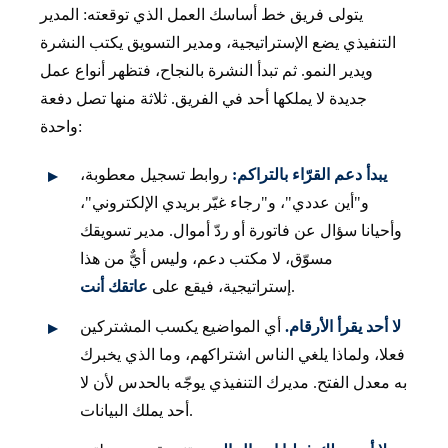
يتولى فريق خط أساسك العمل الذي توقعته: المدير
التنفيذي يضع الإستراتيجية، ومدير التسويق يكتب النشرة
ويدير النمو. ثم تبدأ النشرة بالنجاح، فتظهر أنواع عمل
جديدة لا يملكها أحد في الفريق. ثلاثة منها تصل دفعة
واحدة:
يبدأ دعم القرّاء بالتراكم:
روابط تسجيل معطوبة،
و"أين عددي"، و"رجاء غيّر بريدي الإلكتروني"،
وأحيانا سؤال عن فاتورة أو ردّ أموال. مدير تسويقك
مسوّق، لا مكتب دعم، وليس أيٌّ من هذا
.
إستراتيجية، فيقع على
عاتقك أنت
لا أحد يقرأ الأرقام.
أي المواضيع يكسب المشتركين
فعلا، ولماذا يلغي الناس اشتراكهم، وما الذي يخبرك
به معدل الفتح. مديرك التنفيذي يوجّه بالحدس لأن لا
أحد يملك البيانات.