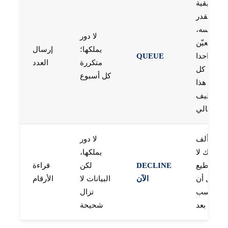
حقيقية
بالقدر
نفسه،
لا دور
لكنك تعيّن
يملكها؛
إرسال
دورا واحدا
QUEUE
متكررة
العدد
في كل
كل أسبوع
مرة؛ هذا
التوظيف
التالي
عند ألف
لا دور
مشترك لا
يملكها،
يستطيع
DECLINE
لكن
قراءة
محلل أن
الآن
البيانات لا
الأرقام
يكسب
تزال
تكلفته بعد
شحيحة