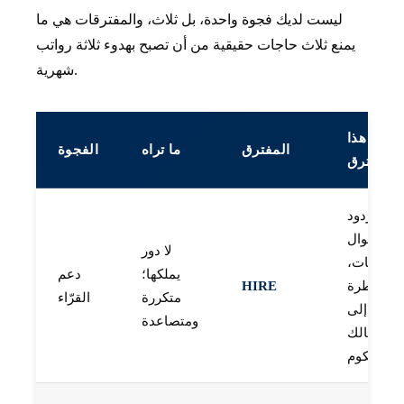
ليست لديك فجوة واحدة، بل ثلاث، والمفترقات هي ما
يمنع ثلاث حاجات حقيقية من أن تصبح بهدوء ثلاثة رواتب
شهرية.
لماذا هذا
المفترق
ما تراه
الفجوة
المفترق
مسّ ردود
الأموال
لا دور
لحسابات،
يملكها؛
دعم
المخاطرة
HIRE
متكررة
القرّاء
تحتاج إلى
ومتصاعدة
مالك
محكوم