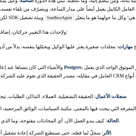
فية بنائه، ومَن ينضمّ إليه، وما تكلفته. تبني هذه الدورة
أساسه
: وكيل يمك
نت. العامل الكامل يعمل أيضاً على مدار الساعة، ويتصرّف من تلقاء نفس
لكن ذلك يأتي لاحقاً. تبقى حزمة SDK وبيئة تشغيل
SandboxAgent
ولإحداث هذا التغيير حركتان، إضافة إلى القناة التي تصل بينهما:
ح
مهارات
: مجلدات صغيرة يعثر عليها الوكيل ويحمّلها بنفسه، بدلاً من أدوات مدمج
 الموثوق الواحد الذي يعمل
،
Postgres
والأشياء التي كان ينساها عند إعادة التشغيل تنتقل إلى
العامل في مقابله، مصدر الحقيقة الذي تقوم عليه الشركة، تماماً كما يقوم نظام CRM أ
: الحقيقة التشغيلية. العملاء، التذاكر، الطلبات. تبحث عنها وتحدّثها.
سجلات الأعمال
: كيف يبدو العمل الآن. أي المحادثات مفتوحة، وما الذي ينتظر الموافقة.
الحالة
: سجلّ لما فعله، حتى تستطيع الشركة إعادة تشغيل أفعاله والثقة بها.
الأثر