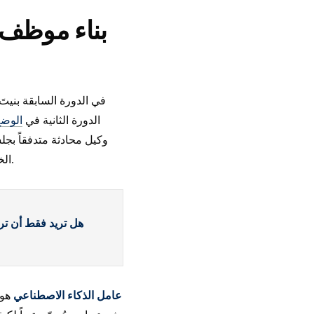
بناء موظف رق
في الدورة السابقة بنيت
الدورة الثانية في
الوضع 2، مسار ال
وكيل محادثة متدفقاً بجل
كل شيء في اللحظة التي تُغلق فيها الطرفية، وكل أداة لديه كانت مكتوبة داخل كود Python الخاص به.
هل تريد فقط أن تراه
عامل الذكاء الاصطناعي
هو 