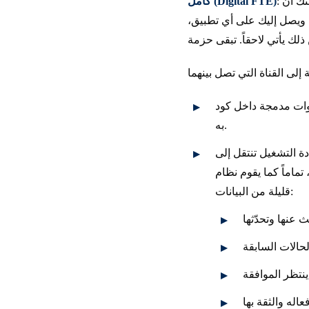
نك أن
كامل (Digital FTE)
ه، ويصل إليك على أي تطبيق،
ة داخل كود Python الخاص
به.
و دفتر أستاذ. وتعيش فيه أنواع
قليلة من البيانات: