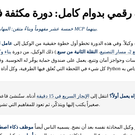
مي بدوام كامل: دورة مكثفة في 4 سا
خمسة عشر مفهوماً وبناءٌ متقن: المهارات، ومصدر الحقيقة، وقناة MCP بينهما.
َ وكيلاً. وفي هذه الدورة تخطو أول خطوة حقيقية من الوكيل إلى
عامل ا
تصنيع
،
النقلة الثانية من سبع
.) ذلك الوكيل، من دورة
بناء و
سات وحواجز أمان وتتبع، يعمل على صندوق حماية يوفّر له الحوسبة. وقد
 يعمل أولاً؟
انتقل إلى
الإنجاز السريع في 15 دقيقة
أدناه. ستُنشئ قاعدة
صغيراً يكتب إليها ويتذكّر، ثم تعود للمفاهيم التي تشرح لماذا جاء بهذا الشكل.
وكيل المحادثة نفسه بعد أن نضج. يسميه الناس أيضاً
موظف ذكاء اصط