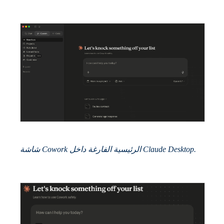
شاشة Cowork الرئيسية الفارغة داخل Claude Desktop.