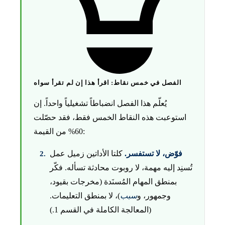
الفصل في خمس نقاط: اقرأ هذا إن لم تقرأ سواه
يُعلّم هذا الفصل انضباطاً تشغيلياً واحداً. إن
استوعبت هذه النقاط الخمس فقط، فقد حصّلت
60% من القيمة:
فوّض، لا تستفسر.
كلتا الأداتين زميل عمل
تُسنِد إليه مهمة، لا روبوت محادثة تسأله. فكّر
بمنطق المهام المُسنَدة (مخرجات بقيود،
وجمهور، و
سبب
)، لا بمنطق التعليمات.
(المعالجة الكاملة في القسم 1.)