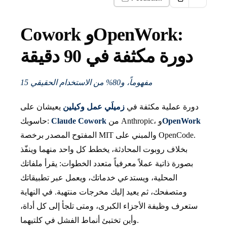
Cowork وOpenWork:
دورة مكثفة في 90 دقيقة
15 مفهوماً، و80% من الاستخدام الحقيقي
دورة عملية مكثفة في
زميلَي عمل وكيلين
يعيشان على
OpenWork
من Anthropic، و
Claude Cowork
حاسوبك:
المفتوح المصدر برخصة MIT والمبني على OpenCode.
بخلاف روبوت المحادثة، يخطط كل واحد منهما وينفّذ
بصورة ذاتية عملاً معرفياً متعدد الخطوات: يقرأ ملفاتك
المحلية، ويستدعي خدماتك، ويعمل عبر تطبيقاتك
ومتصفحك، ثم يعيد إليك مخرجات منتهية. في النهاية
ستعرف وظيفة الأجزاء الكبرى، ومتى تلجأ إلى كل أداة،
وأين تختبئ أنماط الفشل في كلتيهما.