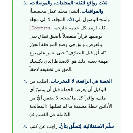
ثلاث روافع للثقة: المجلدات، والموصلات،
والموافقات.
أنشئ مجلد عمل مخصصاً؛
وامنح الوصول إلى
ذلك
المجلد، لا إلى مجلد
كله. اربط كل خدمة خارجية
Documents
بوصفها قراراً منفصلاً بأضيق نطاق يفي
بالغرض. وابقَ في وضع الموافقة الحذِر
"اسأل قبل التصرّف" حتى تعاير على نوع
مهمة بعينه. ذلك هو الانضباط الذي يكسبك
الحق في تخفيفه لاحقاً.
الخطة هي الرافعة، لا المخرجات.
اطلب من
الوكيل أن يعرض الخطة قبل أن يمسّ أي
ملف، واقرأ كل ما يُنتجه. لا تضمن أيٌّ من
الأداتين خطةً مسبقة ما لم تطلبها. (المعالجة
الكاملة في القسم 4.)
سلّم الاستقلالية، يُتسلَّق بتأنٍّ.
راقِب عن كثب