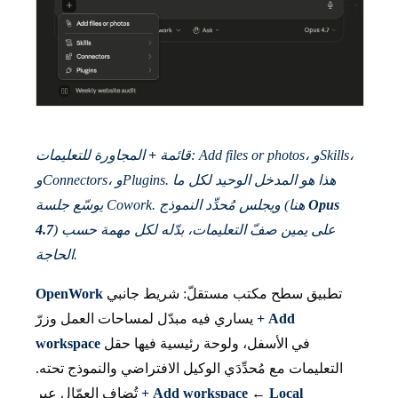
قائمة
+
المجاورة للتعليمات: Add files or photos، وSkills،
وConnectors، وPlugins. هذا هو المدخل الوحيد لكل ما
Opus
يوسّع جلسة Cowork. ويجلس مُحدِّد النموذج (هنا
) على يمين صفّ التعليمات، بدّله لكل مهمة حسب
4.7
الحاجة.
تطبيق سطح مكتب مستقلّ: شريط جانبي
OpenWork
+ Add
يساري فيه مبدّل لمساحات العمل وزرّ
في الأسفل، ولوحة رئيسية فيها حقل
workspace
التعليمات مع مُحدِّدَي الوكيل الافتراضي والنموذج تحته.
Local
←
+ Add workspace
تُضاف العمّال عبر