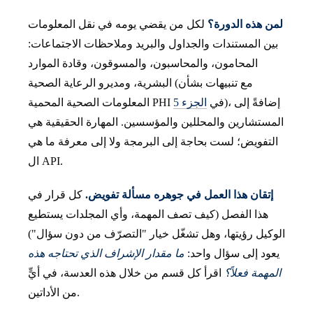
لمن هذه الدورة؟
لكل من يقضي يومه في نقل المعلومات
بين المستندات والجداول والبريد وملاحظات الاجتماعات:
المحامون، والمحاسبون، والمسوقون، وقادة الموارد
البشرية، ومديرو الرعاية الصحية (مع تنبيهات بشأن
)، إضافةً إلى
المعلومات الصحية المحمية PHI في
الجزء 5
المستشارين والمحللين والمؤسسين. المهارة الحقيقية هي
التفويض؛ لست بحاجة إلى البرمجة ولا إلى معرفة ما هي
ال API.
إتقان هذا العمل في جوهره مسألة تفويض.
كل قرار في
هذا الفصل (كيف تصف المهمة، وأي المجلدات يستطيع
الوكيل رؤيتها، وهل تشغّل خيار "التصرّف من دون سؤال")
يعود إلى سؤال واحد:
ما مقدار الإشراف الذي تحتاجه هذه
المهمة فعلاً؟
اقرأ كل قسم من خلال هذه العدسة، في أيٍّ
من الأداتين.