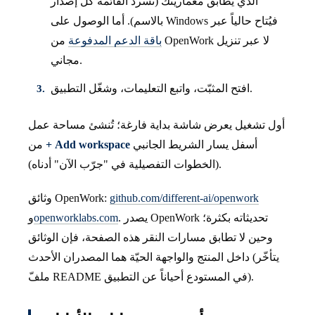
الذي يطابق معماريتك (تسرد القائمة كل إصدار
بالاسم). أما الوصول على Windows فيُتاح حالياً عبر
باقة الدعم المدفوعة
من OpenWork لا عبر تنزيل
مجاني.
افتح المثبّت، واتبع التعليمات، وشغّل التطبيق.
أول تشغيل يعرض شاشة بداية فارغة؛ تُنشئ مساحة عمل
أسفل يسار الشريط الجانبي
+ Add workspace
من
(الخطوات التفصيلية في "جرّب الآن" أدناه).
github.com/different-ai/openwork
وثائق OpenWork:
. يصدر OpenWork تحديثاته بكثرة؛
openworklabs.com
و
وحين لا تطابق مسارات النقر هذه الصفحة، فإن الوثائق
داخل المنتج والواجهة الحيّة هما المصدران الأحدث (يتأخّر
ملفّ README في المستودع أحياناً عن التطبيق).