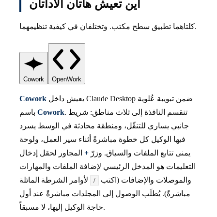
أين تعيش هاتان الأداتان
كلتاهما تطبيق سطح مكتب. وتختلفان في كيفية تنظيمهما.
Cowork
OpenWork
يعيش داخل Claude Desktop ضمن تبويبة عُلوية
Cowork
. تنقسم النافذة إلى ثلاث مناطق: شريط
Cowork
باسم
جانبي يساري للتنقّل، ومنطقة محادثة في الوسط يسرد
فيها الوكيل كل خطوة مباشرةً أثناء سير العمل، ولوحة
يمنى تتابع الملفات والسياق. وزرّ
+
المجاور لحقل إدخال
التعليمات هو المدخل الرئيسي لإضافة الملفات والمهارات
والموصلات والإضافات (اكتب
لأوامر الشرطة المائلة
/
مباشرةً). يُطلَب الوصول إلى المجلدات مباشرةً عند أول
حاجة الوكيل إليها، لا مسبقاً.