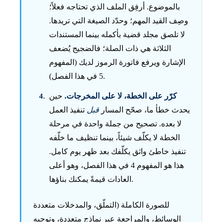
بالموضوع. أرفِق الملف الذي تحتاجه فعلاً؛
وصِف القيد المهم؛ وحدّد الصيغة التي تريدها.
لا تلصق مجلد قضية بأكمله بينما المستندات
الثلاثة هي ذات الصلة؛ فالضجيج يُضعف
الإشارة ويرفع فاتورة الرموز لديك (المفهوم
5 في هذا الفصل).
كرّر على الخطة، لا على المخرجات.
حين
يحدث خطأ ما، صحّح المسار
قبل
تنفيذ العمل
لا بعده. تصحيح من جملة واحدة في مرحلة
الخطة لا يكلّف شيئاً، بينما تنظيف ما خلّفه
تنفيذ خاطئ واثق يكلّفك بعد ظهر يوم كامل.
هذا هو المفهوم 4 في هذا الفصل، وهو أعلى
العادات قيمةً يمكنك بناؤها.
للصورة الكاملة (التملّق، والمدخلات متعددة
الوسائط، والمراجعة عبر نماذج متعددة، وتوجيه