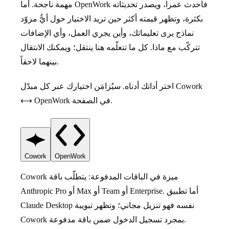
مهمة ناجحة. أما OpenWork فأحدث عمراً، ويصدر تحديثاته
بكثرة، وتظهر قيمته أكثر حين تريد الاختيار حول أيُّ مزوّد
نماذج يرى تعليماتك، وأين يجري العمل، وأي الإضافات
تتركّب مع ماذا. كل ما تتعلّمه هنا ينتقل؛ ويمكنك الانتقال
بينهما لاحقاً.
اختر أداتك أدناه. سيُزامَن اختيارك عبر كل مبدّل Cowork
⟷ OpenWork في الصفحة.
Cowork
OpenWork
Anthropic Pro أو Max أو Team أو Enterprise. أما تطبيق
Claude Desktop نفسه فهو تنزيل مجاني؛ وتظهر تبويبة
Cowork بمجرد تسجيل الدخول ضمن باقة مدفوعة.