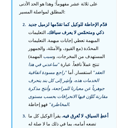
على ثلاثة عشر مفهوماً؛ وهذا هو الحد الأدنى
المطلق لمواصلة المسير:
قدّم الإحاطة للوكيل كما تقدّمها لزميل جديد
ذكي ومتحمّس لا يعرف سياقك.
التعليمات
المبهمة تعطي إجابات مبهمة. التعليمات
المحدّدة (مع القيود، والأمثلة، والجمهور
المستهدف من المخرجات، و
سبب
المهمة)
تنتج عملاً نافعاً. عبارة
"ساعدني في هذا
العقد"
استفسار. أما
"راجع مسودة اتفاقية
الخدمات هذه، وأشِر إلى كل بند ينحرف
جوهرياً عن معيارنا للمراجعة، وأنتج مذكرة
مقارنة تُلوَّن فيها الانحرافات بحسب مستوى
فهو إحاطة.
المخاطرة"
أعطِ السياق، لا تُغرِق فيه.
يقرأ الوكيل كل ما
تضعه أمامه، بما في ذلك ما لا صلة له