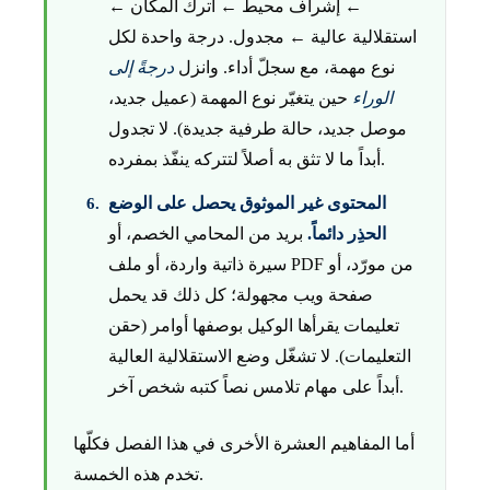
← إشراف محيط ← اترك المكان ←
استقلالية عالية ← مجدول. درجة واحدة لكل
نوع مهمة، مع سجلّ أداء. وانزل
درجةً إلى
الوراء
حين يتغيّر نوع المهمة (عميل جديد،
موصل جديد، حالة طرفية جديدة). لا تجدول
أبداً ما لا تثق به أصلاً لتتركه ينفّذ بمفرده.
المحتوى غير الموثوق يحصل على الوضع
الحذِر دائماً.
بريد من المحامي الخصم، أو
سيرة ذاتية واردة، أو ملف PDF من مورّد، أو
صفحة ويب مجهولة؛ كل ذلك قد يحمل
تعليمات يقرأها الوكيل بوصفها أوامر (حقن
التعليمات). لا تشغّل وضع الاستقلالية العالية
أبداً على مهام تلامس نصاً كتبه شخص آخر.
أما المفاهيم العشرة الأخرى في هذا الفصل فكلّها
تخدم هذه الخمسة.