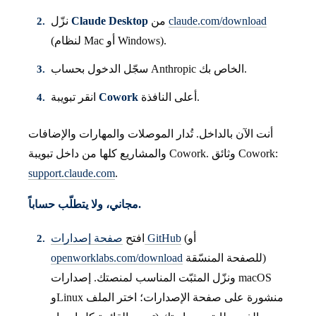
claude.com/download
من
Claude Desktop
نزّل
(لنظام Mac أو Windows).
سجّل الدخول بحساب Anthropic الخاص بك.
أعلى النافذة.
Cowork
انقر تبويبة
أنت الآن بالداخل. تُدار الموصلات والمهارات والإضافات
والمشاريع كلها من داخل تبويبة Cowork. وثائق Cowork:
support.claude.com
.
مجاني، ولا يتطلّب حساباً.
(أو
صفحة إصدارات GitHub
افتح
للصفحة المنسّقة)
openworklabs.com/download
ونزّل المثبّت المناسب لمنصتك. إصدارات macOS
وLinux منشورة على صفحة الإصدارات؛ اختر الملف