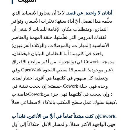
أداتان لا واحدة. عن قصد.
لا بدّ أن يتجاوز الانضباط الذي
يعلّمه هذا الفصل أيَّ أداة بعينها: تغيّرات الأسعار، وتوافر
النماذج، ومتطلبات مكان الإقامة للبيانات لا ينبغي أن
تُفقدك الدروس التي تعلّمتها. حلقة المهمة والعناصر
الأساسية (المهارات، والموصلات، والوكلاء الفرعيون)
واحدة في كلتيهما؛ أما النظامان البيئيان فيختلفان،
والجدولة من أكبر مواضع الافتراق (في Cowork مدمجة،
وفي OpenWork غير موجودة؛ القسم 15 يغطي الفجوة).
وتغطية كل مفهوم في كلتيهما هي أقوى اختبار لمدى
حقيقته: إن نجحت تقنية في Cowork وحده فهي حيلة
خاصة بCowork؛ وإن نجحت في كلتيهما فهي جزء من
كيفية سلوك عمل سطح المكتب بالذكاء الاصطناعي فعلاً.
إن كنت مبتدئاً تماماً في أيٍّ من الأداتين، فابدأ بCowork.
فهي الواجهة الأكثر صقلاً، والمسار الأقل احتكاكاً إلى أول