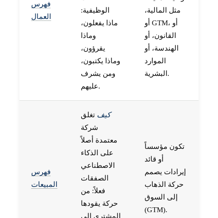
فهرس
مثل المالية،
الوظيفية:
العمال
أو GTM، أو
ماذا يفعلون،
القانون، أو
وماذا
الهندسة، أو
يقرؤون،
الموارد
وماذا يكتبون،
البشرية.
ومن يشرف
عليهم.
كيف
تغلق
شركة
معتمدة أصلاً
تكون مؤسساً
على الذكاء
أو قائد
الاصطناعي
إيرادات يصمم
فهرس
الصفقات
حركة الذهاب
المبيعات
فعلاً: من
إلى السوق
حركة يقودها
(GTM).
المشتري إلى