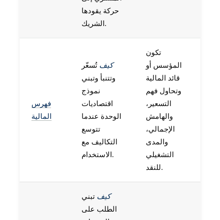
حركة يقودها
الشريك.
تكون
المؤسس أو
كيف
تُسعّر
قائد المالية
وتتنبأ وتبني
وتحاول فهم
نموذج
التسعير،
اقتصاديات
فهرس
والهامش
الوحدة عندما
المالية
الإجمالي،
تتوسع
والمدى
التكاليف مع
التشغيلي
الاستخدام.
للنقد.
كيف
تبني
الطلب على