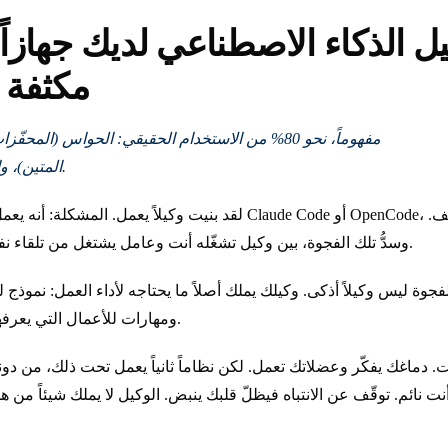
ل الذكاء الاصطناعي لديك جهازاً 
مكثفة في 90
المتين)، والتوازن (التحكم في التدفّق).
لقد بنيت وكيلاً يعمل. المشكلة: أنه يعمل فقط ما دمت تراقبه. تفتح Code
وسدُّ تلك الفجوة، بين وكيل تشغّله أنت وعامل يشتغل من تلقاء نفسه، هو موضوع هذه الدورة.
فجوة ليس وكيلاً أذكى. وكيلك يملك أصلاً ما يحتاجه لأداء العمل: نموذج لغوي ليف
ومهارات للأعمال التي يعرفها. ما ينقصه هو جهاز عصبي.
 دماغك يفكّر وعضلاتك تعمل. لكن نظاماً ثانياً يعمل تحت ذلك، من دو
أنت نائم. توقّف عن الانتباه فيظلّ قلبك ينبض. الوكيل لا يملك شيئاً من ه