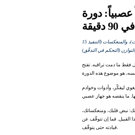
عصبياً: دورة
 دقيقة
15 مفهوماً، نحو 80% من الاستخدام الحقيقي: الحواس (المحفّزات)، والمنعكسات (التنفيذ
Claude  أو OpenCode، وتكتب، فيردّ. ابتعد فيتوقّف.
كّر، وأدوات وخوادم MCP ليعمل،
نك: نبض قلبك، ومنعكساتك،
ذا القبيل. فما إن تتوقّف عن
قيادته حتى يتوقّف.