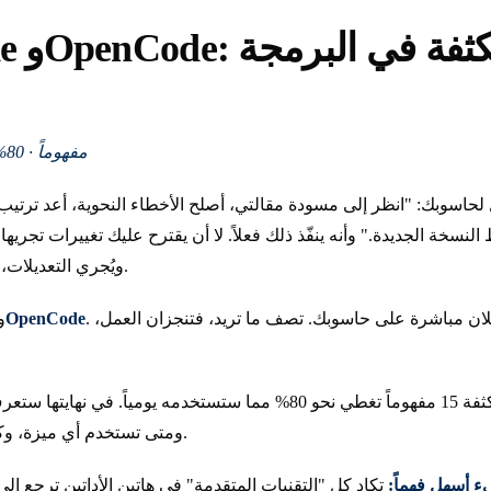
e Code
15 مفهوماً · 80% من الاستخدام الحقيقي
 لحاسوبك: "انظر إلى مسودة مقالتي، أصلح الأخطاء النحوية، أعد ترتي
سخة الجديدة." وأنه ينفّذ ذلك فعلاً. لا أن يقترح عليك تغييرات تجريها
ويُجري التعديلات، ويحفظ النتيجة وأنت تراقب.
. هما أداتا ذكاء اصطناعي تعملان مباشرة على حاسوبك. تصف ما تريد، فتنجزان العمل،
OpenCode
و
تعلّمك هذه الدورة المكثفة 15 مفهوماً تغطي نحو 80% مما ستستخدمه يومي
ومتى تستخدم أي ميزة، وكيف تتجنب الأخطاء الشائعة.
 أسهل فهماً:
تكاد كل "التقنيات المتقدمة" في هاتين الأداتين ترجع إ