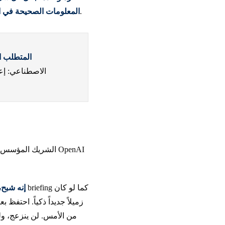
كل قسم في هذه الدورة يعود إلى هذه الفكرة.
المعلومات الصحيحة في ال
المتطلب ا
الاصطناعي: إع
إنه شبح
زميلاً جديداً ذكياً. احتفظ
من الأمس. لن ينزعج، ولن 