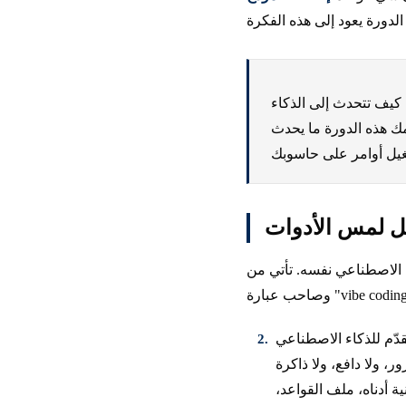
 كيف تتحدث إلى الذكاء
ك هذه الدورة ما يحدث
بل لمس الأدوات
Andrej Karpathy، الشريك المؤسس في OpenAI
كاء الاصطناعي briefing كما لو كان
، ولا دافع، ولا ذاكرة
ة أدناه، ملف القواعد،