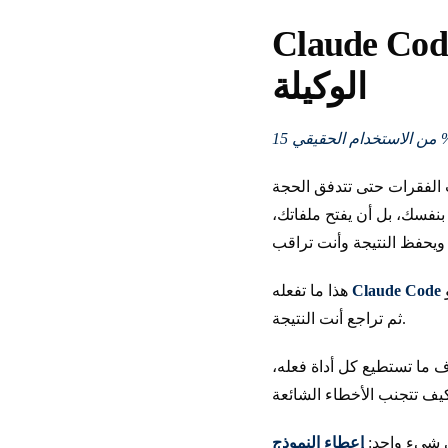
Claud وOpenCode: دورة مكثفة في البرمجة
الوكيلة
ب الفقرات حتى تتدفق الحجة
 بنفسك، بل أن يفتح ملفاتك،
Claude Code
هذا ما تفعله
ثم تراجع أنت النتيجة.
اً. في نهايتها ستعرف ما تستطيع كل أداة فعله،
لى شيء واحد:
إعطاء النموذج